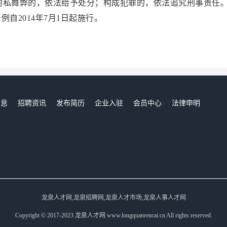
徇私舞弊的，依法给予处分；构成犯罪的，依法追究刑事责任
014年7月1日起施行。
信息
招聘资讯
发布简历
企业入驻
会员中心
法律申明
们
龙泉人才网,龙泉招聘网,龙泉人才市场,龙泉人事人才网
Copyright © 2017-2023 龙泉人才网 www.longquanrencai.cn All rights reserved.