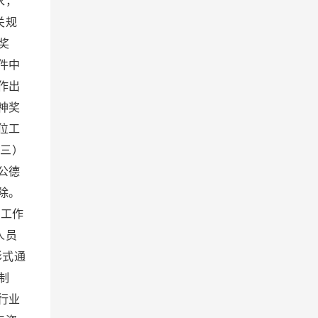
求，
关规
奖
件中
作出
神奖
位工
三）
公德
除。
工作
人员
形式通
制
行业