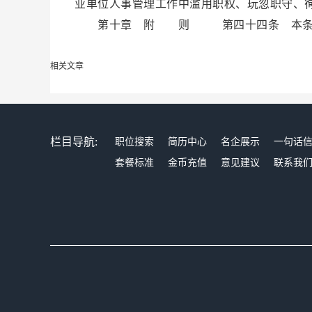
业单位人事管理工作中滥用职权、玩忽职守、
第十章 附 则 第四十四条 本条例自2
相关文章
栏目导航:
职位搜索
简历中心
名企展示
一句话
套餐标准
金币充值
意见建议
联系我