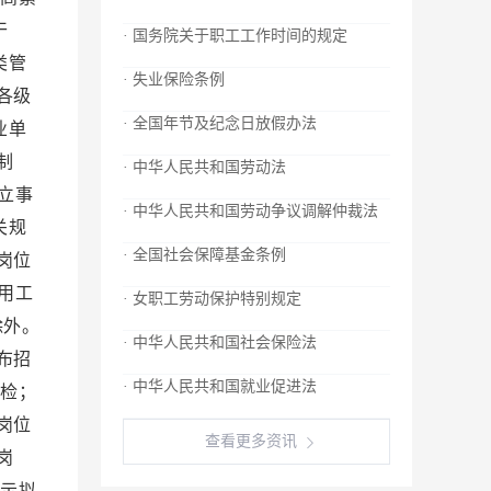
干
· 国务院关于职工工作时间的规定
类管
· 失业保险条例
各级
· 全国年节及纪念日放假办法
业单
制
· 中华人民共和国劳动法
立事
· 中华人民共和国劳动争议调解仲裁法
关规
· 全国社会保障基金条例
岗位
用工
· 女职工劳动保护特别规定
除外。
· 中华人民共和国社会保险法
布招
· 中华人民共和国就业促进法
检；
岗位
查看更多资讯
岗
示拟