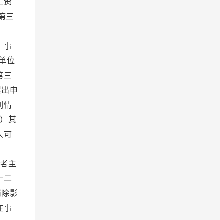
工资
第三
度。
 事
单位
第三
提出申
列情
）其
人可
理。
者主
十二
消除影
在事