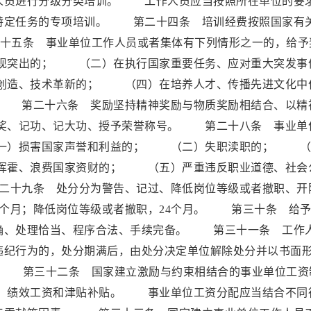
人员进行分级分类培训。 工作人员应当按照所在单位的要
特定任务的专项培训。 第二十四条 培训经费按照国家有
条 事业单位工作人员或者集体有下列情形之一的，给予
现突出的； （二）在执行国家重要任务、应对重大突发事
创造、技术革新的； （四）在培养人才、传播先进文化中
 第二十六条 奖励坚持精神奖励与物质奖励相结合、以精
奖、记功、记大功、授予荣誉称号。 第二十八条 事业单
一）损害国家声誉和利益的； （二）失职渎职的； （
挥霍、浪费国家资财的； （五）严重违反职业道德、社会
十九条 处分分为警告、记过、降低岗位等级或者撤职、开
个月；降低岗位等级或者撤职，24个月。 第三十条 给予
确、处理恰当、程序合法、手续完备。 第三十一条 工作
违纪行为的，处分期满后，由处分决定单位解除处分并以书面
第三十二条 国家建立激励与约束相结合的事业单位工资
、绩效工资和津贴补贴。 事业单位工资分配应当结合不同