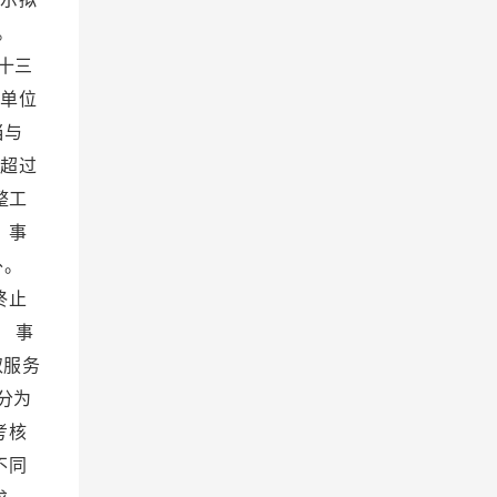
流。
十三
业单位
当与
工超过
整工
 事
外。
终止
 事
取服务
分为
考核
不同